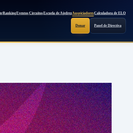
te
Ranking
Eventos
Circuitos
Escuela de Ajedrez
Auspiciadores
Calculadora de ELO
Donar
Panel de Directiva