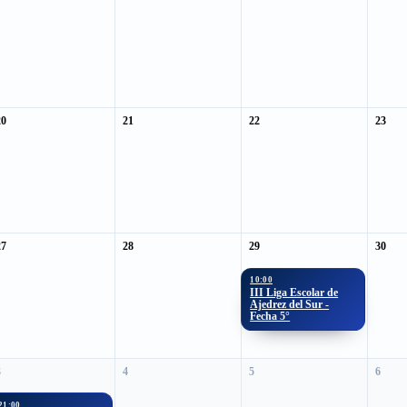
20
21
22
23
27
28
29
30
10:00
III Liga Escolar de
Ajedrez del Sur -
Fecha 5°
3
4
5
6
21:00