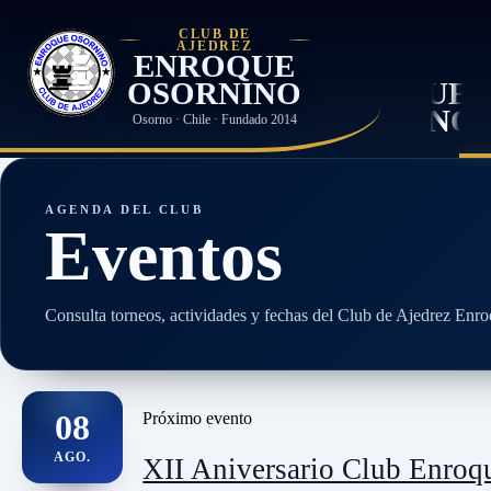
CLUB DE
AJEDREZ
ENROQUE
OSORNINO
Osorno · Chile · Fundado 2014
AGENDA DEL CLUB
Eventos
Consulta torneos, actividades y fechas del Club de Ajedrez Enr
08
Próximo evento
AGO.
XII Aniversario Club Enroq