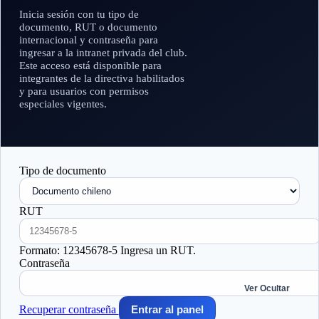
Inicia sesión con tu tipo de
documento, RUT o documento
internacional y contraseña para
ingresar a la intranet privada del club.
Este acceso está disponible para
integrantes de la directiva habilitados
y para usuarios con permisos
especiales vigentes.
Tipo de documento
RUT
Formato: 12345678-5
Ingresa un RUT.
Contraseña
Ver
Ocultar
Recuperar contraseña
Entrar al panel