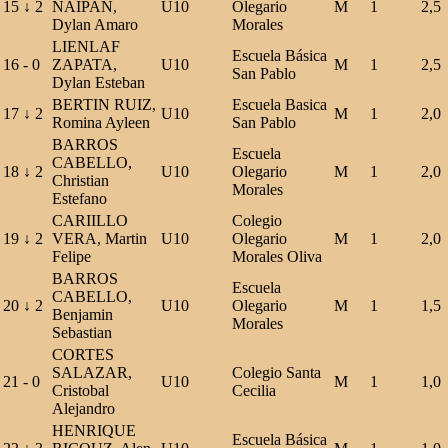
15
↓
2
NAIPAN,
U10
Olegario
M
1
2,5
Dylan Amaro
Morales
LIENLAF
Escuela Básica
16
-
0
ZAPATA,
U10
M
1
2,5
San Pablo
Dylan Esteban
BERTIN RUIZ,
Escuela Basica
17
↓
2
U10
M
1
2,0
Romina Ayleen
San Pablo
BARROS
Escuela
CABELLO,
18
↓
2
U10
Olegario
M
1
2,0
Christian
Morales
Estefano
CARIILLO
Colegio
19
↓
2
VERA, Martin
U10
Olegario
M
1
2,0
Felipe
Morales Oliva
BARROS
Escuela
CABELLO,
20
↓
2
U10
Olegario
M
1
1,5
Benjamin
Morales
Sebastian
CORTES
SALAZAR,
Colegio Santa
21
-
0
U10
M
1
1,0
Cristobal
Cecilia
Alejandro
HENRIQUE
Escuela Básica