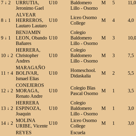
7
↓
2
URRUTIA,
U10
Baldomero
M
5
11,0
Jeronimo Gael
Lillo - Osorno
ALVEAR
Liceo Osorno
8
↓
1
HERREROS,
U10
M
4
4,0
College
Lautaro Lautaro
BENJAMIN
Colegio
9
↓
1
LEON, Obando
U10
Baldomero
M
3
10,
Bañares
Lillo - Osorno
HERRERA,
Colegio
10
↓
2
Christopher
U10
Baldomero
M
3
7,5
Andres
Lillo - Osorno
MARAGAÑO
Homeschool.
11
↑
4
BOLIVAR,
U10
M
2
5,5
Didaskalia
Ismael Elias
CONEJEROS
Colegio Blas
12
↓
2
MORAGA,
U10
M
1
3,5
Pascal Osorno
Renato Andre
HERRERA
Colegio
13
↓
2
ESPINOZA,
U10
Baldomero
M
1
3,0
Joaquin
Lillo - Osorno
MOLINA
Liceo Osorno
14
↓
2
U10
M
1
3,0
URIBE, Vicente
College
REYES
Escuela