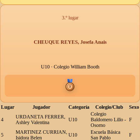
3.º lugar
CHEUQUE REYES, Josefa Anais
U10 · Colegio William Booth
Lugar
Jugador
Categoría
Colegio/Club
Sexo
Colegio
URDANETA FERRER,
4
U10
Baldomero Lillo -
F
Ashley Valentina
Osorno
MARTINEZ CURRIAN,
Escuela Básica
5
U10
F
Isidora Belen
San Pablo