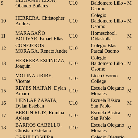
BENJAMIN LEON,
9
U10
Baldomero Lillo -
M
Obando Bañares
Osorno
Colegio
HERRERA, Christopher
10
U10
Baldomero Lillo -
M
Andres
Osorno
MARAGAÑO
Homeschool.
11
U10
M
BOLIVAR, Ismael Elias
Didaskalia
CONEJEROS
Colegio Blas
12
U10
M
MORAGA, Renato Andre
Pascal Osorno
Colegio
HERRERA ESPINOZA,
13
U10
Baldomero Lillo -
M
Joaquin
Osorno
MOLINA URIBE,
Liceo Osorno
14
U10
M
Vicente
College
REYES NAIPAN, Dylan
Escuela Olegario
15
U10
M
Amaro
Morales
LIENLAF ZAPATA,
Escuela Básica
16
U10
M
Dylan Esteban
San Pablo
BERTIN RUIZ, Romina
Escuela Basica
17
U10
M
Ayleen
San Pablo
BARROS CABELLO,
Escuela Olegario
18
U10
M
Christian Estefano
Morales
CARIILLO VERA,
Colegio Olegario