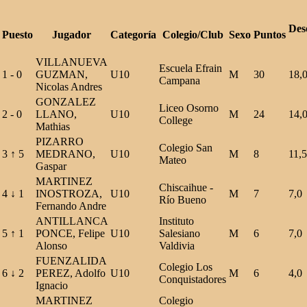
Des
Puesto
Jugador
Categoría
Colegio/Club
Sexo
Puntos
VILLANUEVA
Escuela Efrain
1
-
0
GUZMAN,
U10
M
30
18,
Campana
Nicolas Andres
GONZALEZ
Liceo Osorno
2
-
0
LLANO,
U10
M
24
14,
College
Mathias
PIZARRO
Colegio San
3
↑
5
MEDRANO,
U10
M
8
11,5
Mateo
Gaspar
MARTINEZ
Chiscaihue -
4
↓
1
INOSTROZA,
U10
M
7
7,0
Río Bueno
Fernando Andre
ANTILLANCA
Instituto
5
↑
1
PONCE, Felipe
U10
Salesiano
M
6
7,0
Alonso
Valdivia
FUENZALIDA
Colegio Los
6
↓
2
PEREZ, Adolfo
U10
M
6
4,0
Conquistadores
Ignacio
MARTINEZ
Colegio