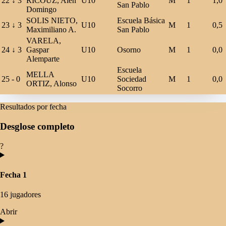
22
↓
3
RICOUZ, Alen
U10
M
1
1,0
San Pablo
Domingo
SOLIS NIETO,
Escuela Básica
23
↓
3
U10
M
1
0,5
Maximiliano A.
San Pablo
VARELA,
24
↓
3
Gaspar
U10
Osorno
M
1
0,0
Alemparte
Escuela
MELLA
25
-
0
U10
Sociedad
M
1
0,0
ORTIZ, Alonso
Socorro
Resultados por fecha
Desglose completo
?
Fecha 1
16 jugadores
Abrir