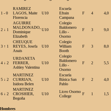
RAMIREZ
Escuela
1
-
0
LAGOS, Maite
U10
Efrain
F
4
4,0
Florencia
Campana
AGUIRRE
Colegio
MALDONADO,
Baldomero
2
↓
1
U10
F
3
9,0
Dominique
Lillo -
Elizabeth
Osorno
CHEUQUE
Colegio
3
↑
1
REYES, Josefa
U10
William
F
3
8,0
Anais
Booth
Colegio
URDANETA
Baldomero
4
↓
2
FERRER,
U10
F
2
5,5
Lillo -
Ashley Valentina
Osorno
MARTINEZ
Escuela
5
↓
2
CURRIAN,
U10
Básica San
F
2
4,0
Isidora Belen
Pablo
MARTINEZ
Liceo Osorno
6
↓
2
CROSHIER,
U10
F
1
1,5
College
Begoña
Hombres