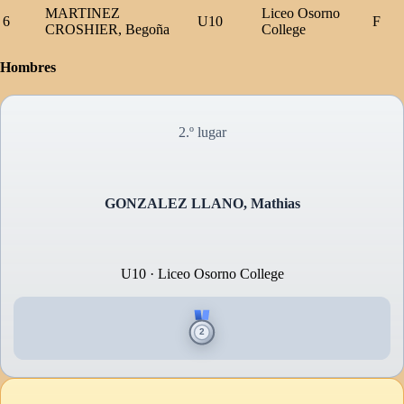
MARTINEZ
Liceo Osorno
6
U10
F
CROSHIER, Begoña
College
Hombres
2.º lugar
GONZALEZ LLANO, Mathias
U10 · Liceo Osorno College