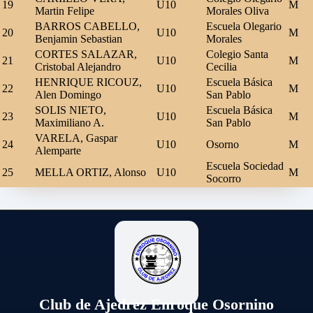
19
U10
M
Martin Felipe
Morales Oliva
BARROS CABELLO,
Escuela Olegario
20
U10
M
Benjamin Sebastian
Morales
CORTES SALAZAR,
Colegio Santa
21
U10
M
Cristobal Alejandro
Cecilia
HENRIQUE RICOUZ,
Escuela Básica
22
U10
M
Alen Domingo
San Pablo
SOLIS NIETO,
Escuela Básica
23
U10
M
Maximiliano A.
San Pablo
VARELA, Gaspar
24
U10
Osorno
M
Alemparte
Escuela Sociedad
25
MELLA ORTIZ, Alonso
U10
M
Socorro
Club de Ajedrez Enroque Osornino