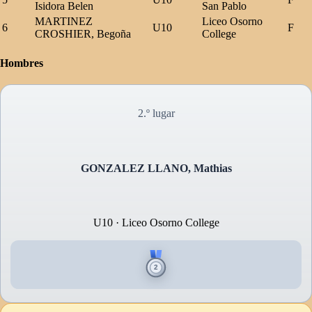
Isidora Belen
San Pablo
MARTINEZ
Liceo Osorno
6
U10
F
CROSHIER, Begoña
College
Hombres
2.º lugar
GONZALEZ LLANO, Mathias
U10 · Liceo Osorno College