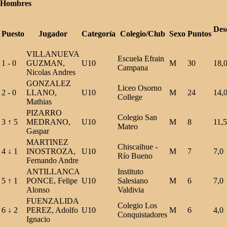
Hombres
Des
Puesto
Jugador
Categoría
Colegio/Club
Sexo
Puntos
VILLANUEVA
Escuela Efrain
1
-
0
GUZMAN,
U10
M
30
18,
Campana
Nicolas Andres
GONZALEZ
Liceo Osorno
2
-
0
LLANO,
U10
M
24
14,
College
Mathias
PIZARRO
Colegio San
3
↑
5
MEDRANO,
U10
M
8
11,5
Mateo
Gaspar
MARTINEZ
Chiscaihue -
4
↓
1
INOSTROZA,
U10
M
7
7,0
Río Bueno
Fernando Andre
ANTILLANCA
Instituto
5
↑
1
PONCE, Felipe
U10
Salesiano
M
6
7,0
Alonso
Valdivia
FUENZALIDA
Colegio Los
6
↓
2
PEREZ, Adolfo
U10
M
6
4,0
Conquistadores
Ignacio