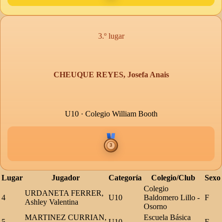
3.º lugar
CHEUQUE REYES, Josefa Anais
U10 · Colegio William Booth
Lugar
Jugador
Categoría
Colegio/Club
Sexo
Colegio
URDANETA FERRER,
4
U10
Baldomero Lillo -
F
Ashley Valentina
Osorno
MARTINEZ CURRIAN,
Escuela Básica
5
U10
F