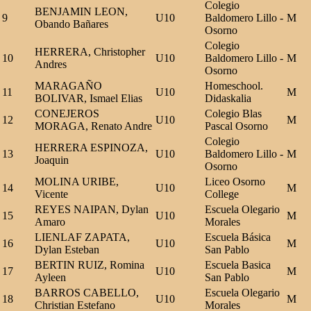
Colegio
BENJAMIN LEON,
9
U10
Baldomero Lillo -
M
Obando Bañares
Osorno
Colegio
HERRERA, Christopher
10
U10
Baldomero Lillo -
M
Andres
Osorno
MARAGAÑO
Homeschool.
11
U10
M
BOLIVAR, Ismael Elias
Didaskalia
CONEJEROS
Colegio Blas
12
U10
M
MORAGA, Renato Andre
Pascal Osorno
Colegio
HERRERA ESPINOZA,
13
U10
Baldomero Lillo -
M
Joaquin
Osorno
MOLINA URIBE,
Liceo Osorno
14
U10
M
Vicente
College
REYES NAIPAN, Dylan
Escuela Olegario
15
U10
M
Amaro
Morales
LIENLAF ZAPATA,
Escuela Básica
16
U10
M
Dylan Esteban
San Pablo
BERTIN RUIZ, Romina
Escuela Basica
17
U10
M
Ayleen
San Pablo
BARROS CABELLO,
Escuela Olegario
18
U10
M
Christian Estefano
Morales