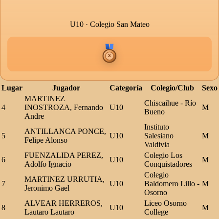
U10 · Colegio San Mateo
Lugar
Jugador
Categoría
Colegio/Club
Sexo
MARTINEZ
Chiscaihue - Río
4
INOSTROZA, Fernando
U10
M
Bueno
Andre
Instituto
ANTILLANCA PONCE,
5
U10
Salesiano
M
Felipe Alonso
Valdivia
FUENZALIDA PEREZ,
Colegio Los
6
U10
M
Adolfo Ignacio
Conquistadores
Colegio
MARTINEZ URRUTIA,
7
U10
Baldomero Lillo -
M
Jeronimo Gael
Osorno
ALVEAR HERREROS,
Liceo Osorno
8
U10
M
Lautaro Lautaro
College