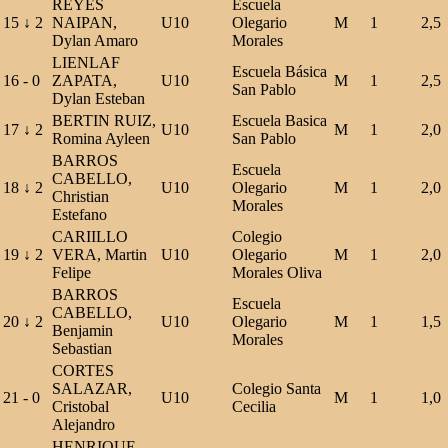
REYES
Escuela
15
↓
2
NAIPAN,
U10
Olegario
M
1
2,5
Dylan Amaro
Morales
LIENLAF
Escuela Básica
16
-
0
ZAPATA,
U10
M
1
2,5
San Pablo
Dylan Esteban
BERTIN RUIZ,
Escuela Basica
17
↓
2
U10
M
1
2,0
Romina Ayleen
San Pablo
BARROS
Escuela
CABELLO,
18
↓
2
U10
Olegario
M
1
2,0
Christian
Morales
Estefano
CARIILLO
Colegio
19
↓
2
VERA, Martin
U10
Olegario
M
1
2,0
Felipe
Morales Oliva
BARROS
Escuela
CABELLO,
20
↓
2
U10
Olegario
M
1
1,5
Benjamin
Morales
Sebastian
CORTES
SALAZAR,
Colegio Santa
21
-
0
U10
M
1
1,0
Cristobal
Cecilia
Alejandro
HENRIQUE