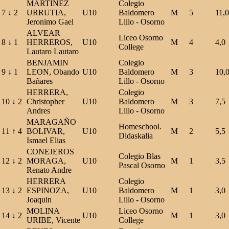
MARTINEZ
Colegio
7
↓
2
URRUTIA,
U10
Baldomero
M
5
11,0
Jeronimo Gael
Lillo - Osorno
ALVEAR
Liceo Osorno
8
↓
1
HERREROS,
U10
M
4
4,0
College
Lautaro Lautaro
BENJAMIN
Colegio
9
↓
1
LEON, Obando
U10
Baldomero
M
3
10,
Bañares
Lillo - Osorno
HERRERA,
Colegio
10
↓
2
Christopher
U10
Baldomero
M
3
7,5
Andres
Lillo - Osorno
MARAGAÑO
Homeschool.
11
↑
4
BOLIVAR,
U10
M
2
5,5
Didaskalia
Ismael Elias
CONEJEROS
Colegio Blas
12
↓
2
MORAGA,
U10
M
1
3,5
Pascal Osorno
Renato Andre
HERRERA
Colegio
13
↓
2
ESPINOZA,
U10
Baldomero
M
1
3,0
Joaquin
Lillo - Osorno
MOLINA
Liceo Osorno
14
↓
2
U10
M
1
3,0
URIBE, Vicente
College