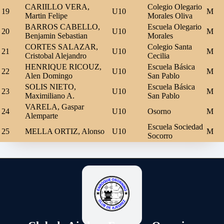
CARIILLO VERA,
Colegio Olegario
19
U10
M
Martin Felipe
Morales Oliva
BARROS CABELLO,
Escuela Olegario
20
U10
M
Benjamin Sebastian
Morales
CORTES SALAZAR,
Colegio Santa
21
U10
M
Cristobal Alejandro
Cecilia
HENRIQUE RICOUZ,
Escuela Básica
22
U10
M
Alen Domingo
San Pablo
SOLIS NIETO,
Escuela Básica
23
U10
M
Maximiliano A.
San Pablo
VARELA, Gaspar
24
U10
Osorno
M
Alemparte
Escuela Sociedad
25
MELLA ORTIZ, Alonso
U10
M
Socorro