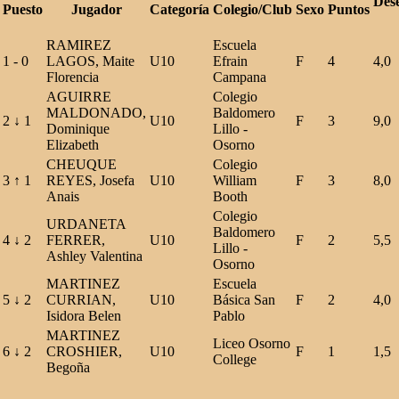
Des
Puesto
Jugador
Categoría
Colegio/Club
Sexo
Puntos
RAMIREZ
Escuela
1
-
0
LAGOS, Maite
U10
Efrain
F
4
4,0
Florencia
Campana
AGUIRRE
Colegio
MALDONADO,
Baldomero
2
↓
1
U10
F
3
9,0
Dominique
Lillo -
Elizabeth
Osorno
CHEUQUE
Colegio
3
↑
1
REYES, Josefa
U10
William
F
3
8,0
Anais
Booth
Colegio
URDANETA
Baldomero
4
↓
2
FERRER,
U10
F
2
5,5
Lillo -
Ashley Valentina
Osorno
MARTINEZ
Escuela
5
↓
2
CURRIAN,
U10
Básica San
F
2
4,0
Isidora Belen
Pablo
MARTINEZ
Liceo Osorno
6
↓
2
CROSHIER,
U10
F
1
1,5
College
Begoña