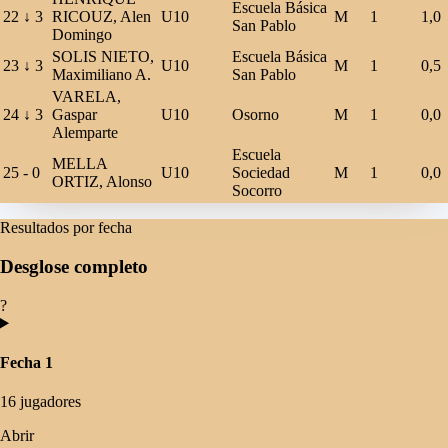
Escuela Básica
22
↓
3
RICOUZ, Alen
U10
M
1
1,0
San Pablo
Domingo
SOLIS NIETO,
Escuela Básica
23
↓
3
U10
M
1
0,5
Maximiliano A.
San Pablo
VARELA,
24
↓
3
Gaspar
U10
Osorno
M
1
0,0
Alemparte
Escuela
MELLA
25
-
0
U10
Sociedad
M
1
0,0
ORTIZ, Alonso
Socorro
Resultados por fecha
Desglose completo
?
Fecha 1
16 jugadores
Abrir